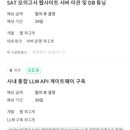
SAT 모의고사 웹사이트 서버 이관 및 DB 튜닝
예상 금액
협의 후 결정
예상 기간
30일
개발
웹 외 2개
네트워크ㆍ서버 운영 외 1개
· 등록일자 2026.07.27.
서울특별시
외주
모집 중
📔
사내 통합 LLM API 게이트웨이 구축
예상 금액
협의 후 결정
예상 기간
30일
개발
웹 외 1개
LLM 구축 외 1개