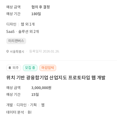
예상 금액
협의 후 결정
예상 기간
180일
디자인
웹 외 1개
SaaSㆍ솔루션 외 2개
미리캔버스
· 등록일자 2026.01.26.
서울특별시
외주
모집 중
마감임박
📔
위치 기반 광융합기업 산업지도 프로토타입 웹 개발
예상 금액
3,000,000원
예상 기간
15일
개발 · 디자인 · 기획
웹
데이터 분석ㆍBI