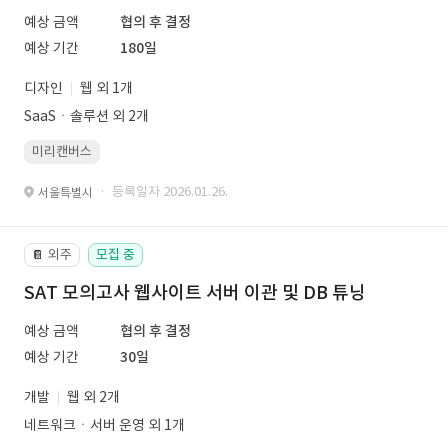
예상 금액
협의 후 결정
예상 기간
180일
디자인
웹 외 1개
SaaSㆍ솔루션 외 2개
미리캔버스
· 등록일자 2026.01.26.
서울특별시
외주
모집 중
📔
SAT 모의고사 웹사이트 서버 이관 및 DB 튜닝
예상 금액
협의 후 결정
예상 기간
30일
개발
웹 외 2개
네트워크ㆍ서버 운영 외 1개