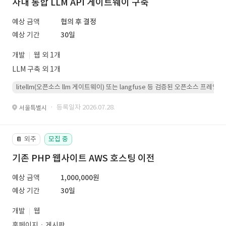
사내 통합 LLM API 게이트웨이 구축
예상 금액
협의 후 결정
예상 기간
30일
개발
웹 외 1개
LLM 구축 외 1개
litellm(오픈소스 llm 게이트웨이) 또는 langfuse 등 검증된 오픈소스 프
· 등록일자 2026.07.28.
서울특별시
외주
모집 중
📔
기존 PHP 웹사이트 AWS 호스팅 이전
예상 금액
1,000,000원
예상 기간
30일
개발
웹
홈페이지ㆍ게시판