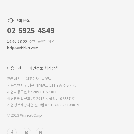
고객 문의
02-6925-4849
10:00-18:00
주말·공휴일 제외
help@wishket.com
이용약관
개인정보 처리방침
㈜위시켓
대표이사 : 박우범
서울특별시 강남구 테헤란로 211 3층 ㈜위시켓
사업자등록번호 : 209-81-57303
통신판매업신고 : 제2018-서울강남-02337 호
직업정보제공사업 신고번호 : J1200020180019
© 2013 Wishket Corp.