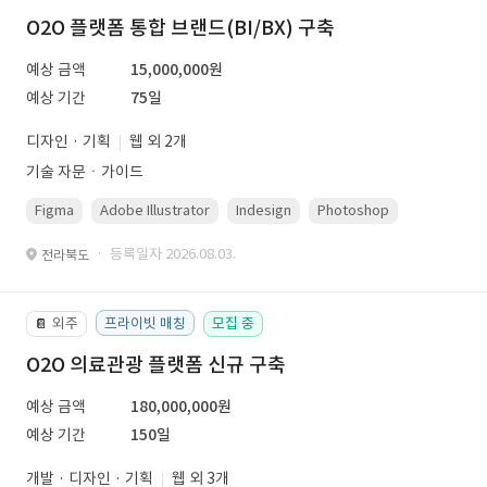
O2O 플랫폼 통합 브랜드(BI/BX) 구축
예상 금액
15,000,000원
예상 기간
75일
디자인 · 기획
웹 외 2개
기술 자문ㆍ가이드
Figma
Adobe Illustrator
Indesign
Photoshop
· 등록일자 2026.08.03.
전라북도
외주
프라이빗 매칭
모집 중
📔
O2O 의료관광 플랫폼 신규 구축
예상 금액
180,000,000원
예상 기간
150일
개발 · 디자인 · 기획
웹 외 3개