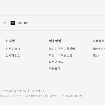
 - AX
Rise ERP
위시켓
이용방법
고객센터
위시켓 소개
클라이언트 이용방법
클라이언
신뢰와 안전
파트너스 이용방법
파트너스
파트너 등급
이용요금
11 한국고등교육재단빌딩 3층 ㈜위시켓
서울강남-02337 호
직업정보제공사업 신고번호 : J1200020180019