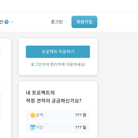
션
로그인
회원가입
유사사례 검색 AI
.
프로젝트 지원하기
‘이런 거’ 만들어본
개발 회사 있어?
로그인
하여 편리하게 이용하세요!
바로가기
내 프로젝트의
적정 견적이 궁금하신가요?
금액
??? 원
기간
??? 일