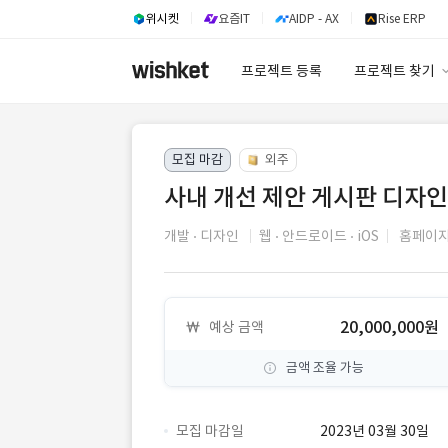
위시켓
요즘IT
AIDP - AX
Rise ERP
프로젝트 등록
프로젝트 찾기
프로젝트 찾기
모집 마감
외주
유사사례 검색 A
사내 개선 제안 게시판 디자인
개발
디자인
웹
안드로이드
iOS
홈페이
20,000,000원
예상 금액
금액 조율 가능
모집 마감일
2023년 03월 30일