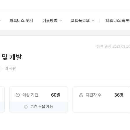
파트너스 찾기
이용방법
포트폴리오
비즈니스 솔루
이용방법
포트폴리오
엔터프라이즈
I
파트너 등급
이용후기
등록 일자 2023.03.16
안심 코드 케어
이용요금
솔루션 마켓
 및 개발
고객센터
스토어
지ㆍ게시판
60일
36명
예상 기간
지원자 수
기간 조율 가능