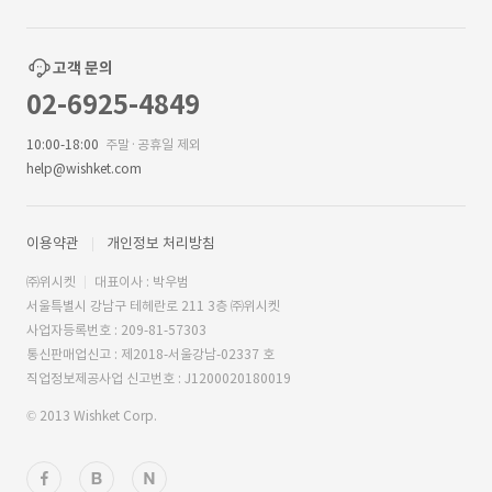
고객 문의
02-6925-4849
10:00-18:00
주말·공휴일 제외
help@wishket.com
이용약관
개인정보 처리방침
㈜위시켓
대표이사 : 박우범
서울특별시 강남구 테헤란로 211 3층 ㈜위시켓
사업자등록번호 : 209-81-57303
통신판매업신고 : 제2018-서울강남-02337 호
직업정보제공사업 신고번호 : J1200020180019
© 2013 Wishket Corp.