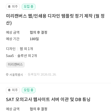
외주
모집 중
📔
미리캔버스 웹/인쇄용 디자인 템플릿 정기 제작 (월 정
산)
예상 금액
협의 후 결정
예상 기간
180일
디자인
웹 외 1개
SaaSㆍ솔루션 외 2개
미리캔버스
· 등록일자 2026.01.26.
서울특별시
외주
모집 중
📔
SAT 모의고사 웹사이트 서버 이관 및 DB 튜닝
예상 금액
협의 후 결정