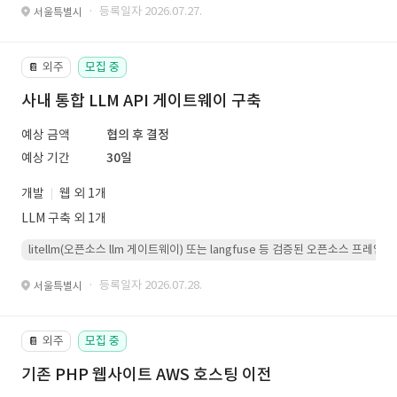
· 등록일자 2026.07.27.
서울특별시
외주
모집 중
📔
사내 통합 LLM API 게이트웨이 구축
예상 금액
협의 후 결정
예상 기간
30일
개발
웹 외 1개
LLM 구축 외 1개
litellm(오픈소스 llm 게이트웨이) 또는 langfuse 등 검증된 오픈소스 프
· 등록일자 2026.07.28.
서울특별시
외주
모집 중
📔
기존 PHP 웹사이트 AWS 호스팅 이전