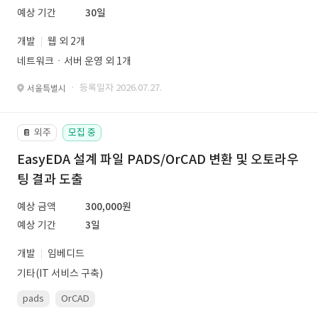
예상 기간
30일
개발
웹 외 2개
네트워크ㆍ서버 운영 외 1개
· 등록일자 2026.07.27.
서울특별시
외주
모집 중
📔
EasyEDA 설계 파일 PADS/OrCAD 변환 및 오토라우
팅 결과 도출
예상 금액
300,000원
예상 기간
3일
개발
임베디드
기타(IT 서비스 구축)
pads
OrCAD