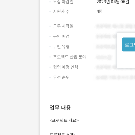
모집 마감일
2023년 04월 06일
지원자 수
4명
근무 시작일
구인 배경
로그
구인 유형
프로젝트 산업 분야
협업 예정 인력
우선 순위
업무 내용
<프로젝트 개요>