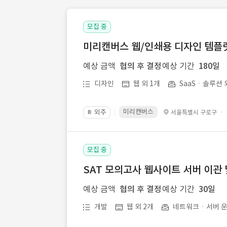
모집 중
미리캔버스 웹/인쇄용 디자인 템플릿 
예상 금액
협의 후 결정
예상 기간
180일
디자인
웹 외 1개
SaaSㆍ솔루션 
미리캔버스
외주
·
서울특별시 구로구
📔
모집 중
SAT 모의고사 웹사이트 서버 이관 
예상 금액
협의 후 결정
예상 기간
30일
개발
웹 외 2개
네트워크ㆍ서버 운