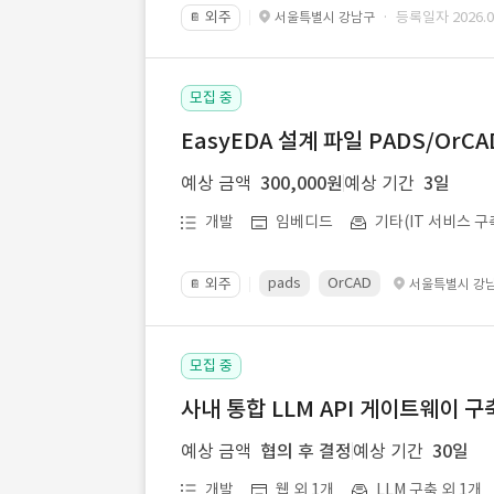
외주
· 등록일자 2026.07
서울특별시 강남구
📔
모집 중
EasyEDA 설계 파일 PADS/Or
예상 금액
300,000원
예상 기간
3일
개발
임베디드
기타(IT 서비스 구
pads
OrCAD
외주
서울특별시 강
📔
모집 중
사내 통합 LLM API 게이트웨이 구
예상 금액
협의 후 결정
예상 기간
30일
개발
웹 외 1개
LLM 구축 외 1개