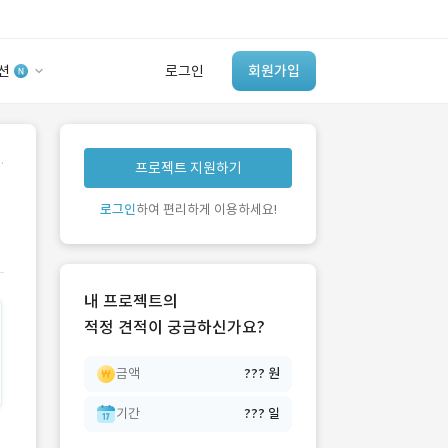
션
로그인
회원가입
유사사례 검색 AI
.
프로젝트 지원하기
‘이런 거’ 만들어본
개발 회사 있어?
로그인
하여 편리하게 이용하세요!
바로가기
내 프로젝트의
적정 견적이 궁금하신가요?
금액
??? 원
기간
??? 일