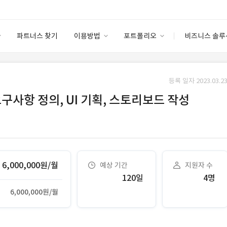
파트너스 찾기
이용방법
포트폴리오
비즈니스 솔루
이용방법
포트폴리오
엔터프라이즈
I
파트너 등급
이용후기
등록 일자 2023.03.23
안심 코드 케어
이용요금
솔루션 마켓
 요구사항 정의, UI 기획, 스토리보드 작성
고객센터
스토어
6,000,000원/월
예상 기간
지원자 수
120일
4명
6,000,000원/월