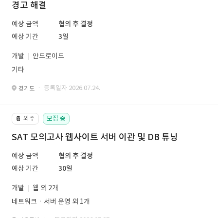
경고 해결
예상 금액
협의 후 결정
예상 기간
3일
개발
안드로이드
기타
· 등록일자 2026.07.24.
경기도
외주
모집 중
📔
SAT 모의고사 웹사이트 서버 이관 및 DB 튜닝
예상 금액
협의 후 결정
예상 기간
30일
개발
웹 외 2개
네트워크ㆍ서버 운영 외 1개