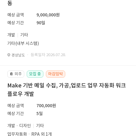
동
예상 금액
9,000,000원
예상 기간
90일
개발
기타
기타(내부 시스템)
· 등록일자 2026.07.28.
경상남도
외주
모집 중
마감임박
📔
Make 기반 메일 수집, 가공,업로드 업무 자동화 워크
플로우 개발
예상 금액
700,000원
예상 기간
5일
개발 · 디자인
기타
업무자동화ㆍRPA 외 1개