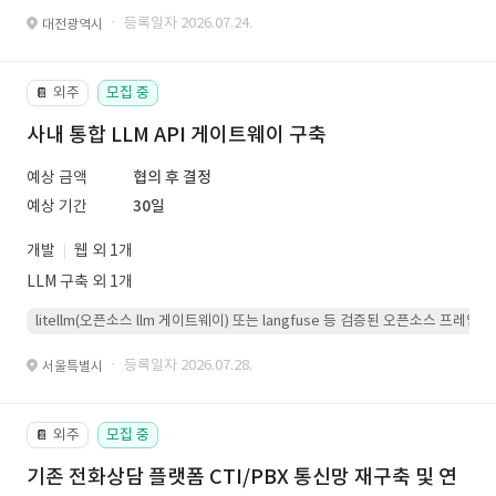
· 등록일자 2026.07.24.
대전광역시
외주
모집 중
📔
사내 통합 LLM API 게이트웨이 구축
예상 금액
협의 후 결정
예상 기간
30일
개발
웹 외 1개
LLM 구축 외 1개
litellm(오픈소스 llm 게이트웨이) 또는 langfuse 등 검증된 오픈소스 프
· 등록일자 2026.07.28.
서울특별시
외주
모집 중
📔
기존 전화상담 플랫폼 CTI/PBX 통신망 재구축 및 연