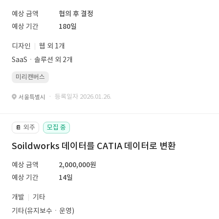
예상 금액
협의 후 결정
예상 기간
180일
디자인
웹 외 1개
SaaSㆍ솔루션 외 2개
미리캔버스
· 등록일자 2026.01.26.
서울특별시
외주
모집 중
📔
Soildworks 데이터를 CATIA 데이터로 변환
예상 금액
2,000,000원
예상 기간
14일
개발
기타
기타(유지보수ㆍ운영)