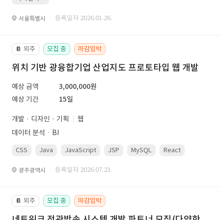
· 등록일자 2026.01.26.
서울특별시
외주
모집 중
마감임박
📔
위치 기반 광융합기업 산업지도 프로토타입 웹 개발
예상 금액
3,000,000원
예상 기간
15일
개발 · 디자인 · 기획
웹
데이터 분석ㆍBI
CSS
Java
JavaScript
JSP
MySQL
React
Spring
· 등록일자 2026.07.23.
광주광역시
외주
모집 중
마감임박
📔
네트워크 전관방송 시스템 개발 파트너 모집(다양한