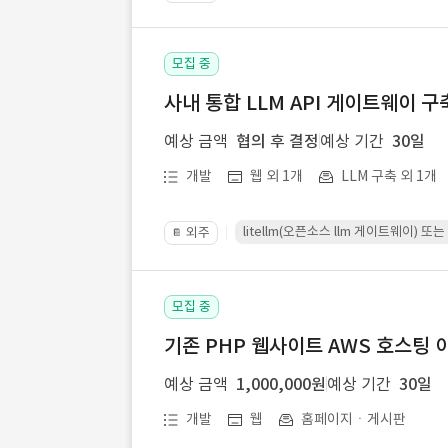
모집 중
사내 통합 LLM API 게이트웨이 구
예상 금액
협의 후 결정
예상 기간
30일
개발
웹 외 1개
LLM 구축 외 1개
litellm(오픈소스 llm 게이트웨이)
외주
📔
모집 중
기존 PHP 웹사이트 AWS 호스팅 
예상 금액
1,000,000원
예상 기간
30일
개발
웹
홈페이지ㆍ게시판