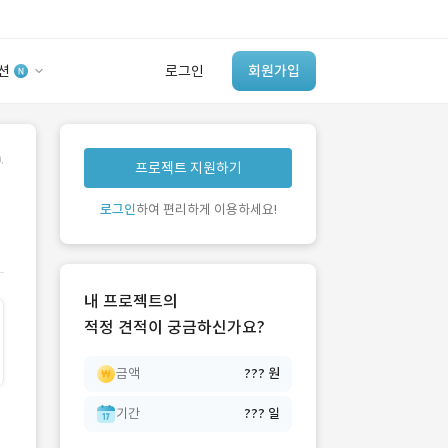
션
로그인
회원가입
유사사례 검색 AI
.
프로젝트 지원하기
‘이런 거’ 만들어본
개발 회사 있어?
로그인
하여 편리하게 이용하세요!
바로가기
내 프로젝트의
적정 견적이 궁금하신가요?
금액
??? 원
기간
??? 일