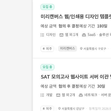
모집 중
미리캔버스 웹/인쇄용 디자인 템플릿 
예상 금액
협의 후 결정
예상 기간
180일
디자인
웹 외 1개
SaaSㆍ솔루션 
미리캔버스
외주
·
서울특별시 구로구
📔
모집 중
SAT 모의고사 웹사이트 서버 이관 
예상 금액
협의 후 결정
예상 기간
30일
개발
웹 외 2개
네트워크ㆍ서버 운
외주
· 등록일자 2026.07
서울특별시 강남구
📔