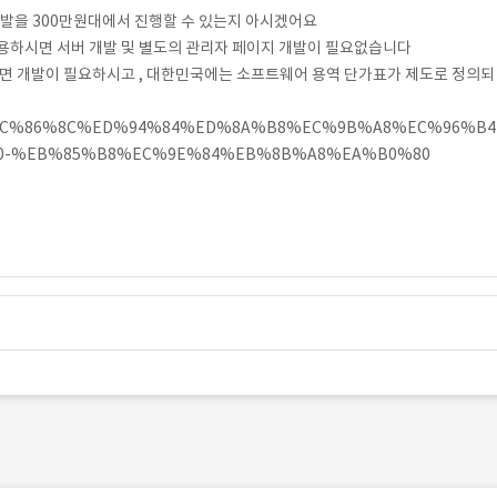
개발을 300만원대에서 진행할 수 있는지 아시겠어요
CMS 를 사용하시면 서버 개발 및 별도의 관리자 페이지 개발이 필요없습니다
려면 개발이 필요하시고 , 대한민국에는 소프트웨어 용역 단가표가 제도로 정의되
entry/%EC%86%8C%ED%94%84%ED%8A%B8%EC%9B%A8%EC%96%B4
0-%EB%85%B8%EC%9E%84%EB%8B%A8%EA%B0%80