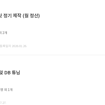
정기 제작 (월 정산)
외 2개
 등록일자 2026.01.26.
및 DB 튜닝
영 외 1개
.27.