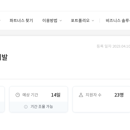
파트너스 찾기
이용방법
포트폴리오
비즈니스 솔루
이용방법
포트폴리오
엔터프라이즈
I
파트너 등급
이용후기
등록 일자 2023.04.10
안심 코드 케어
이용요금
솔루션 마켓
개발
고객센터
스토어
14일
23명
예상 기간
지원자 수
기간 조율 가능