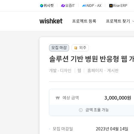
위시켓
요즘IT
AIDP - AX
Rise ERP
프로젝트 등록
프로젝트 찾기
프로젝트 찾기
모집 마감
외주
유사사례 검색 A
솔루션 기반 병원 반응형 웹 
개발
디자인
웹
홈페이지ㆍ게시판
3,000,000원
예상 금액
금액 조율 가능
모집 마감일
2023년 04월 14일