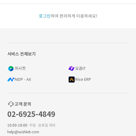
로그인
하여 편리하게 이용하세요!
서비스 전체보기
위시켓
요즘IT
AIDP - AX
Rise ERP
고객 문의
02-6925-4849
10:00-18:00
주말·공휴일 제외
help@wishket.com