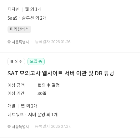
디자인
웹 외 1개
SaaSㆍ솔루션 외 2개
미리캔버스
· 등록일자 2026.01.26.
서울특별시
외주
모집 중
📔
SAT 모의고사 웹사이트 서버 이관 및 DB 튜닝
예상 금액
협의 후 결정
예상 기간
30일
개발
웹 외 2개
네트워크ㆍ서버 운영 외 1개
· 등록일자 2026.07.27.
서울특별시