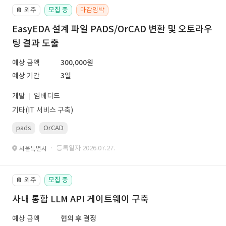
외주
모집 중
마감임박
📔
EasyEDA 설계 파일 PADS/OrCAD 변환 및 오토라우
팅 결과 도출
예상 금액
300,000원
예상 기간
3일
개발
임베디드
기타(IT 서비스 구축)
pads
OrCAD
· 등록일자 2026.07.27.
서울특별시
외주
모집 중
📔
사내 통합 LLM API 게이트웨이 구축
예상 금액
협의 후 결정