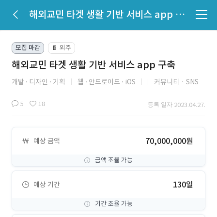
해외교민 타겟 생활 기반 서비스 app 구축
모집 마감
외주
📔
해외교민 타겟 생활 기반 서비스 app 구축
개발
디자인
기획
웹
안드로이드
iOS
커뮤니티ㆍSNS
5
18
등록 일자 2023.04.27.
70,000,000원
예상 금액
금액 조율 가능
130일
예상 기간
기간 조율 가능