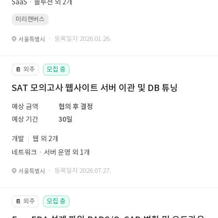
SaaSㆍ솔루션 외 2개
미리캔버스
· 등록일자 2026.01.26.
서울특별시
외주
모집 중
📔
SAT 모의고사 웹사이트 서버 이관 및 DB 튜닝
예상 금액
협의 후 결정
예상 기간
30일
개발
웹 외 2개
네트워크ㆍ서버 운영 외 1개
· 등록일자 2026.07.27.
서울특별시
외주
모집 중
📔