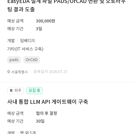
EasyEDA 설계 파일 PADS/OrCAD 변환 및 오토라우
팅 결과 도출
예상 금액
300,000원
예상 기간
3일
개발
임베디드
기타(IT 서비스 구축)
pads
OrCAD
· 등록일자 2026.07.27.
서울특별시
외주
모집 중
📔
사내 통합 LLM API 게이트웨이 구축
예상 금액
협의 후 결정
예상 기간
30일
개발
웹 외 1개