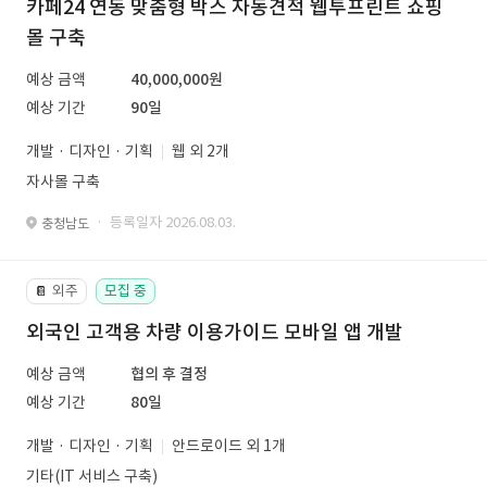
카페24 연동 맞춤형 박스 자동견적 웹투프린트 쇼핑
몰 구축
예상 금액
40,000,000원
예상 기간
90일
개발 · 디자인 · 기획
웹 외 2개
자사몰 구축
· 등록일자 2026.08.03.
충청남도
외주
모집 중
📔
외국인 고객용 차량 이용가이드 모바일 앱 개발
예상 금액
협의 후 결정
예상 기간
80일
개발 · 디자인 · 기획
안드로이드 외 1개
기타(IT 서비스 구축)