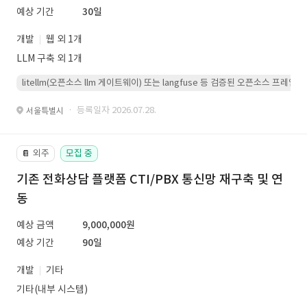
예상 기간
30일
개발
웹 외 1개
LLM 구축 외 1개
litellm(오픈소스 llm 게이트웨이) 또는 langfuse 등 검증된 오픈소스 프
· 등록일자 2026.07.28.
서울특별시
외주
모집 중
📔
기존 전화상담 플랫폼 CTI/PBX 통신망 재구축 및 연
동
예상 금액
9,000,000원
예상 기간
90일
개발
기타
기타(내부 시스템)