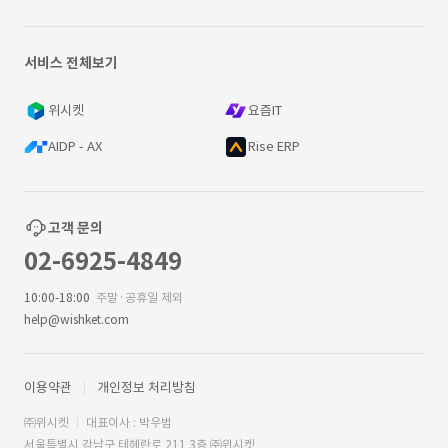
서비스 전체보기
위시켓
요즘IT
AIDP - AX
Rise ERP
고객 문의
02-6925-4849
10:00-18:00
주말·공휴일 제외
help@wishket.com
이용약관
개인정보 처리방침
㈜위시켓
대표이사 : 박우범
서울특별시 강남구 테헤란로 211 3층 ㈜위시켓