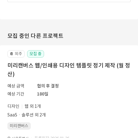
모집 중인 다른 프로젝트
외주
모집 중
📔
미리캔버스 웹/인쇄용 디자인 템플릿 정기 제작 (월 정
산)
예상 금액
협의 후 결정
예상 기간
180일
디자인
웹 외 1개
SaaSㆍ솔루션 외 2개
미리캔버스