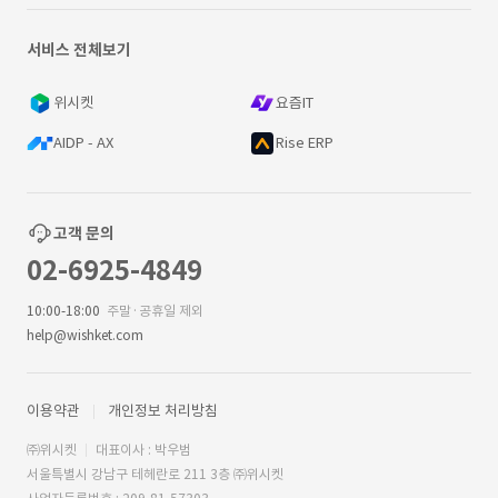
서비스 전체보기
위시켓
요즘IT
AIDP - AX
Rise ERP
고객 문의
02-6925-4849
10:00-18:00
주말·공휴일 제외
help@wishket.com
이용약관
개인정보 처리방침
㈜위시켓
대표이사 : 박우범
서울특별시 강남구 테헤란로 211 3층 ㈜위시켓