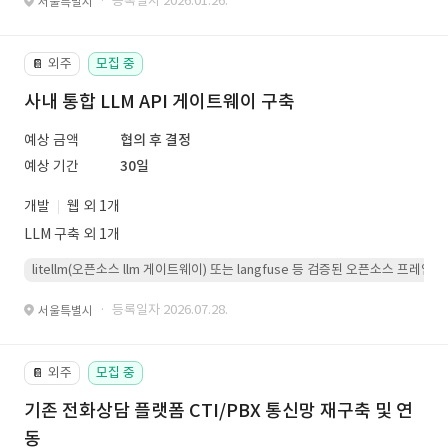
· 등록일자 2026.01.26.
서울특별시
외주
모집 중
📔
사내 통합 LLM API 게이트웨이 구축
예상 금액
협의 후 결정
예상 기간
30일
개발
웹 외 1개
LLM 구축 외 1개
litellm(오픈소스 llm 게이트웨이) 또는 langfuse 등 검증된 오픈소스 프
· 등록일자 2026.07.28.
서울특별시
외주
모집 중
📔
기존 전화상담 플랫폼 CTI/PBX 통신망 재구축 및 연
동