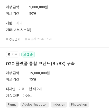
예상 금액
9,000,000원
예상 기간
90일
개발
기타
기타(내부 시스템)
· 등록일자 2026.07.28.
경상남도
외주
모집 중
📔
O2O 플랫폼 통합 브랜드(BI/BX) 구축
예상 금액
15,000,000원
예상 기간
75일
디자인 · 기획
웹 외 2개
기술 자문ㆍ가이드
Figma
Adobe Illustrator
Indesign
Photoshop