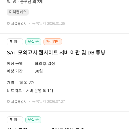
SaaSㆍ솔루션 외 2개
미리캔버스
· 등록일자 2026.01.26.
서울특별시
외주
모집 중
마감임박
📔
SAT 모의고사 웹사이트 서버 이관 및 DB 튜닝
예상 금액
협의 후 결정
예상 기간
30일
개발
웹 외 2개
네트워크ㆍ서버 운영 외 1개
· 등록일자 2026.07.27.
서울특별시
외주
모집 중
📔