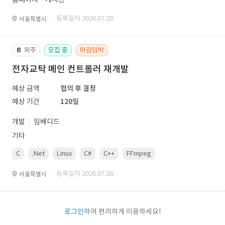
· 등록일자 2026.07.28.
서울특별시
외주
모집 중
마감임박
📔
전자교탁 메인 컨트롤러 재개발
예상 금액
협의 후 결정
예상 기간
120일
개발
임베디드
기타
C
.Net
Linux
C#
C++
FFmpeg
VisualStudio
OrC
· 등록일자 2026.07.28.
서울특별시
로그인
하여 편리하게 이용하세요!