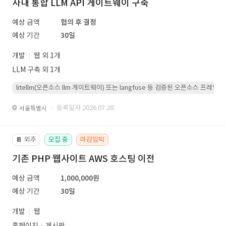
사내 통합 LLM API 게이트웨이 구축
예상 금액
협의 후 결정
예상 기간
30일
개발
웹 외 1개
LLM 구축 외 1개
litellm(오픈소스 llm 게이트웨이) 또는 langfuse 등 검증된 오픈소스 프
· 등록일자 2026.07.28.
서울특별시
외주
모집 중
마감임박
📔
기존 PHP 웹사이트 AWS 호스팅 이전
예상 금액
1,000,000원
예상 기간
30일
개발
웹
홈페이지ㆍ게시판