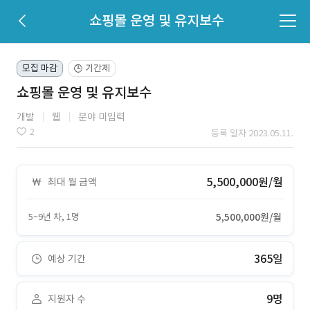
쇼핑몰 운영 및 유지보수
모집 마감
기간제
🕒
쇼핑몰 운영 및 유지보수
개발
웹
분야 미입력
2
등록 일자 2023.05.11.
5,500,000원/월
최대 월 금액
5~9년 차, 1명
5,500,000원/월
365일
예상 기간
9명
지원자 수