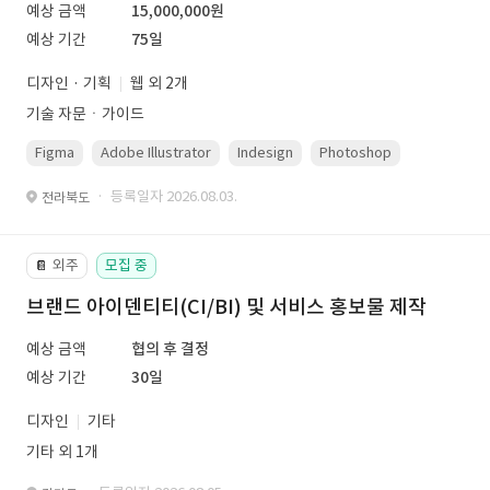
예상 금액
15,000,000원
예상 기간
75일
디자인 · 기획
웹 외 2개
기술 자문ㆍ가이드
Figma
Adobe Illustrator
Indesign
Photoshop
· 등록일자 2026.08.03.
전라북도
외주
모집 중
📔
브랜드 아이덴티티(CI/BI) 및 서비스 홍보물 제작
예상 금액
협의 후 결정
예상 기간
30일
디자인
기타
기타 외 1개