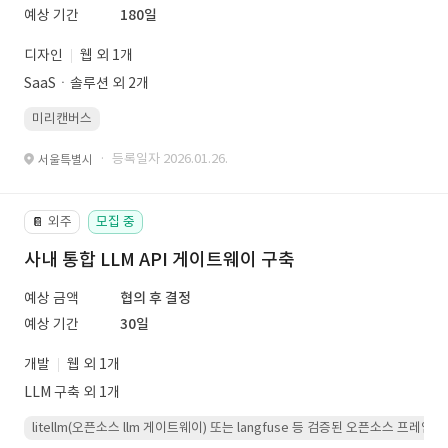
예상 기간
180일
디자인
웹 외 1개
SaaSㆍ솔루션 외 2개
미리캔버스
· 등록일자 2026.01.26.
서울특별시
외주
모집 중
📔
사내 통합 LLM API 게이트웨이 구축
예상 금액
협의 후 결정
예상 기간
30일
개발
웹 외 1개
LLM 구축 외 1개
litellm(오픈소스 llm 게이트웨이) 또는 langfuse 등 검증된 오픈소스 프