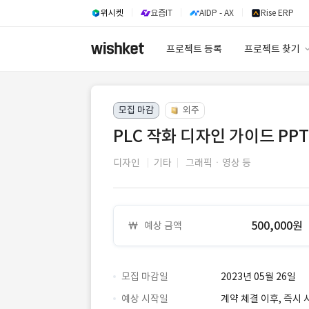
위시켓
요즘IT
AIDP - AX
Rise ERP
프로젝트 등록
프로젝트 찾기
프로젝트 찾기
모집 마감
외주
유사사례 검색 A
PLC 작화 디자인 가이드 PP
디자인
기타
그래픽ㆍ영상 등
500,000원
예상 금액
모집 마감일
2023년 05월 26일
예상 시작일
계약 체결 이후, 즉시 