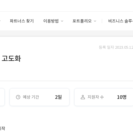
파트너스 찾기
이용방법
포트폴리오
비즈니스 솔루
이용방법
포트폴리오
엔터프라이즈
I
파트너 등급
이용후기
등록 일자 2023.05.12
안심 코드 케어
이용요금
솔루션 마켓
T 고도화
고객센터
스토어
2일
10명
예상 기간
지원자 수
시작