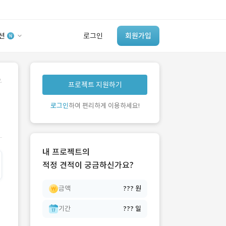
션
로그인
회원가입
유사사례 검색 AI
.
프로젝트 지원하기
‘이런 거’ 만들어본
개발 회사 있어?
로그인
하여 편리하게 이용하세요!
바로가기
내 프로젝트의
적정 견적이 궁금하신가요?
금액
??? 원
기간
??? 일