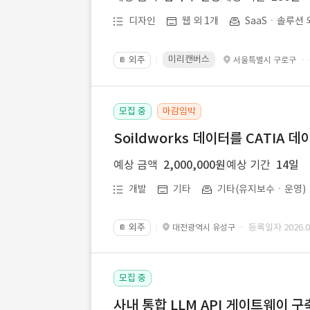
디자인
웹 외 1개
SaaSㆍ솔루션 
미리캔버스
외주
·
서울특별시 구로구
📔
모집 중
마감임박
Soildworks 데이터를 CATIA 
예상 금액
2,000,000원
예상 기간
14일
개발
기타
기타(유지보수ㆍ운영)
외주
· 등록일자 2026.07
대전광역시 유성구
📔
모집 중
사내 통합 LLM API 게이트웨이 구