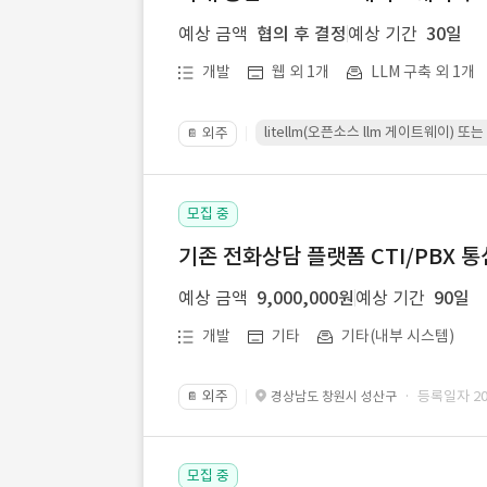
예상 금액
협의 후 결정
예상 기간
30일
개발
웹 외 1개
LLM 구축 외 1개
litellm(오픈소스 llm 게이트웨이)
외주
📔
모집 중
기존 전화상담 플랫폼 CTI/PBX 
예상 금액
9,000,000원
예상 기간
90일
개발
기타
기타(내부 시스템)
외주
· 등록일자 202
경상남도 창원시 성산구
📔
모집 중