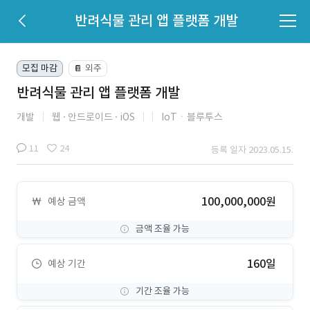
반려식물 관리 앱 플랫폼 개발
모집 마감
외주
📔
반려식물 관리 앱 플랫폼 개발
개발
웹
안드로이드
iOS
IoTㆍ블루투스
11
24
등록 일자 2023.05.15.
100,000,000원
예상 금액
금액 조율 가능
160일
예상 기간
기간 조율 가능