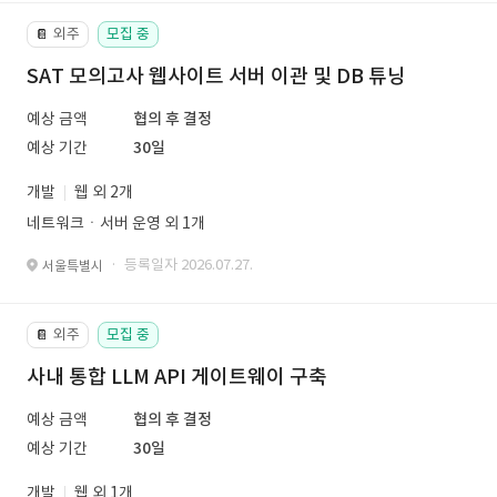
외주
모집 중
📔
SAT 모의고사 웹사이트 서버 이관 및 DB 튜닝
예상 금액
협의 후 결정
예상 기간
30일
개발
웹 외 2개
네트워크ㆍ서버 운영 외 1개
· 등록일자 2026.07.27.
서울특별시
외주
모집 중
📔
사내 통합 LLM API 게이트웨이 구축
예상 금액
협의 후 결정
예상 기간
30일
개발
웹 외 1개