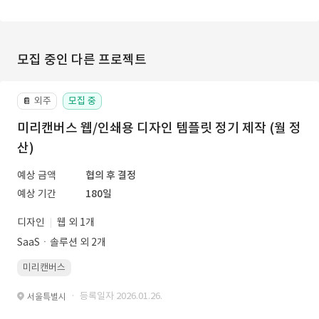
모집 중인 다른 프로젝트
외주
모집 중
📔
미리캔버스 웹/인쇄용 디자인 템플릿 정기 제작 (월 정
산)
예상 금액
협의 후 결정
예상 기간
180일
디자인
웹 외 1개
SaaSㆍ솔루션 외 2개
미리캔버스
· 등록일자 2026.01.26.
서울특별시