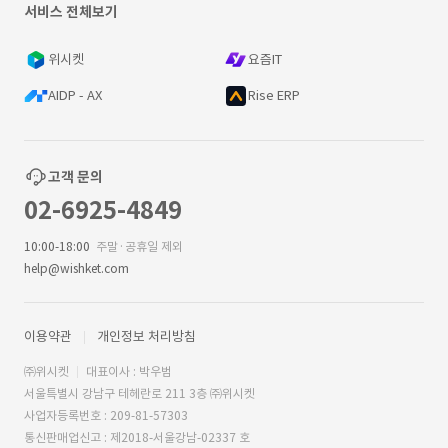
서비스 전체보기
위시켓
요즘IT
AIDP - AX
Rise ERP
고객 문의
02-6925-4849
10:00-18:00
주말·공휴일 제외
help@wishket.com
이용약관
개인정보 처리방침
㈜위시켓
대표이사 : 박우범
서울특별시 강남구 테헤란로 211 3층 ㈜위시켓
사업자등록번호 : 209-81-57303
통신판매업신고 : 제2018-서울강남-02337 호