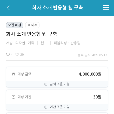
회사 소개 반응형 웹 구축
모집 마감
외주
📔
회사 소개 반응형 웹 구축
개발
디자인
기획
웹
퍼블리싱ㆍ반응형
4
29
등록 일자 2023.05.17.
4,000,000원
예상 금액
금액 조율 가능
30일
예상 기간
기간 조율 가능