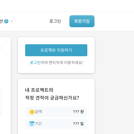
션
로그인
회원가입
유사사례 검색 AI
.
프로젝트 지원하기
‘이런 거’ 만들어본
개발 회사 있어?
로그인
하여 편리하게 이용하세요!
바로가기
내 프로젝트의
적정 견적이 궁금하신가요?
금액
??? 원
기간
??? 일