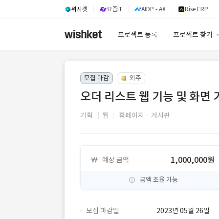
위시켓
요즘IT
AIDP - AX
Rise ERP
프로젝트 등록
프로젝트 찾기
프로젝트 찾기
모집 마감
외주
유사사례 검색 A
오더 리스트 웹 기능 및 화면 
기획
웹
홈페이지ㆍ게시판
1,000,000원
예상 금액
금액 조율 가능
모집 마감일
2023년 05월 26일