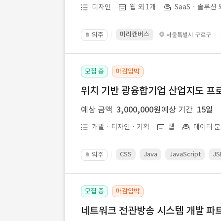
디자인
웹 외 1개
SaaSㆍ솔루션 
미리캔버스
외주
·
서울특별시 구로구
📔
모집 중
마감임박
위치 기반 광융합기업 산업지도 프
예상 금액
3,000,000원
예상 기간
15일
개발 · 디자인 · 기획
웹
데이터 분
CSS
Java
JavaScript
JS
외주
📔
모집 중
마감임박
네트워크 전관방송 시스템 개발 파트