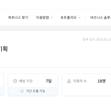
파트너스 찾기
이용방법
포트폴리오
비즈니스 솔루
이용방법
포트폴리오
엔터프라이즈
I
파트너 등급
이용후기
등록 일자 2023.05.19
안심 코드 케어
이용요금
솔루션 마켓
기획
고객센터
스토어
7일
18명
예상 기간
지원자 수
기간 조율 가능