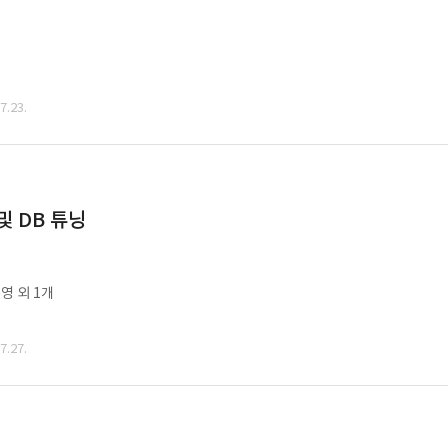
.23.
및 DB 튜닝
영 외 1개
.27.