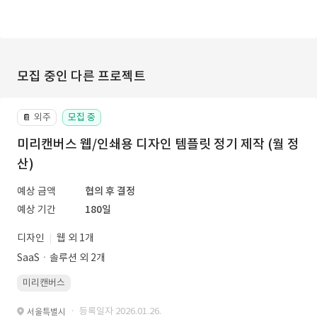
모집 중인 다른 프로젝트
외주
모집 중
📔
미리캔버스 웹/인쇄용 디자인 템플릿 정기 제작 (월 정
산)
예상 금액
협의 후 결정
예상 기간
180일
디자인
웹 외 1개
SaaSㆍ솔루션 외 2개
미리캔버스
· 등록일자 2026.01.26.
서울특별시