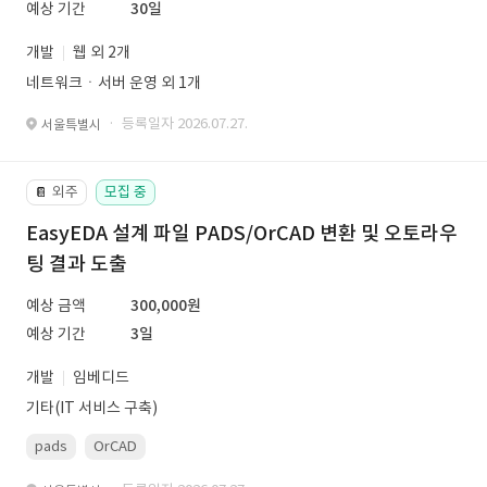
예상 기간
30일
개발
웹 외 2개
네트워크ㆍ서버 운영 외 1개
· 등록일자 2026.07.27.
서울특별시
외주
모집 중
📔
EasyEDA 설계 파일 PADS/OrCAD 변환 및 오토라우
팅 결과 도출
예상 금액
300,000원
예상 기간
3일
개발
임베디드
기타(IT 서비스 구축)
pads
OrCAD