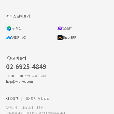
서비스 전체보기
위시켓
요즘IT
AIDP - AX
Rise ERP
고객 문의
02-6925-4849
10:00-18:00
주말·공휴일 제외
help@wishket.com
이용약관
개인정보 처리방침
㈜위시켓
대표이사 : 박우범
서울특별시 강남구 테헤란로 211 3층 ㈜위시켓