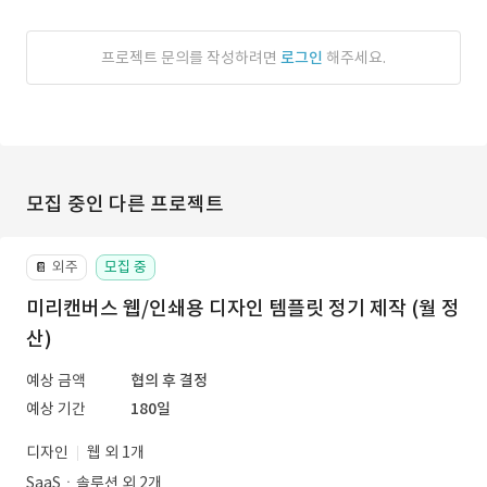
프로젝트 문의를 작성하려면
로그인
해주세요.
모집 중인 다른 프로젝트
외주
모집 중
📔
미리캔버스 웹/인쇄용 디자인 템플릿 정기 제작 (월 정
산)
예상 금액
협의 후 결정
예상 기간
180일
디자인
웹 외 1개
SaaSㆍ솔루션 외 2개