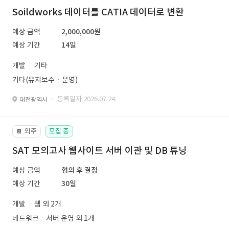
Soildworks 데이터를 CATIA 데이터로 변환
예상 금액
2,000,000원
예상 기간
14일
개발
기타
기타(유지보수ㆍ운영)
· 등록일자 2026.07.24.
대전광역시
외주
모집 중
📔
SAT 모의고사 웹사이트 서버 이관 및 DB 튜닝
예상 금액
협의 후 결정
예상 기간
30일
개발
웹 외 2개
네트워크ㆍ서버 운영 외 1개