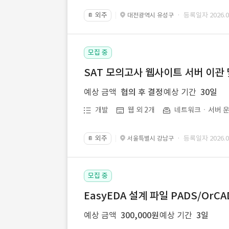
외주
· 등록일자 2026.07
대전광역시 유성구
📔
모집 중
SAT 모의고사 웹사이트 서버 이관 
예상 금액
협의 후 결정
예상 기간
30일
개발
웹 외 2개
네트워크ㆍ서버 운
외주
· 등록일자 2026.07
서울특별시 강남구
📔
모집 중
EasyEDA 설계 파일 PADS/Or
예상 금액
300,000원
예상 기간
3일