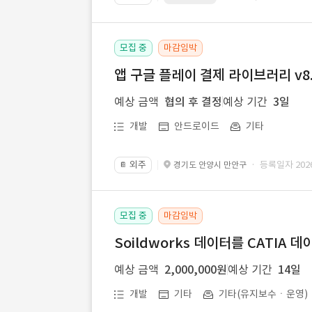
모집 중
마감임박
앱 구글 플레이 결제 라이브러리 v8.
예상 금액
협의 후 결정
예상 기간
3일
개발
안드로이드
기타
외주
· 등록일자 2026.
경기도 안양시 만안구
📔
모집 중
마감임박
Soildworks 데이터를 CATIA 
예상 금액
2,000,000원
예상 기간
14일
개발
기타
기타(유지보수ㆍ운영)