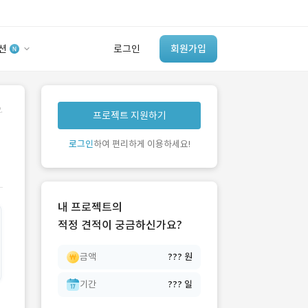
션
로그인
회원가입
유사사례 검색 AI
.
프로젝트 지원하기
‘이런 거’ 만들어본
개발 회사 있어?
로그인
하여 편리하게 이용하세요!
바로가기
내 프로젝트의
적정 견적이 궁금하신가요?
금액
??? 원
기간
??? 일