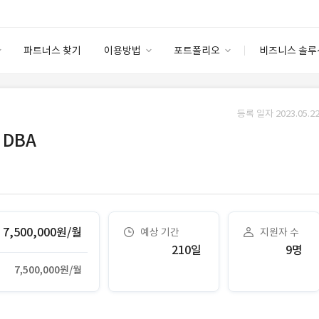
파트너스 찾기
이용방법
포트폴리오
비즈니스 솔루
이용방법
포트폴리오
엔터프라이즈
I
파트너 등급
이용후기
등록 일자 2023.05.22
안심 코드 케어
이용요금
솔루션 마켓
DBA
고객센터
스토어
7,500,000원/월
예상 기간
지원자 수
210일
9명
7,500,000원/월