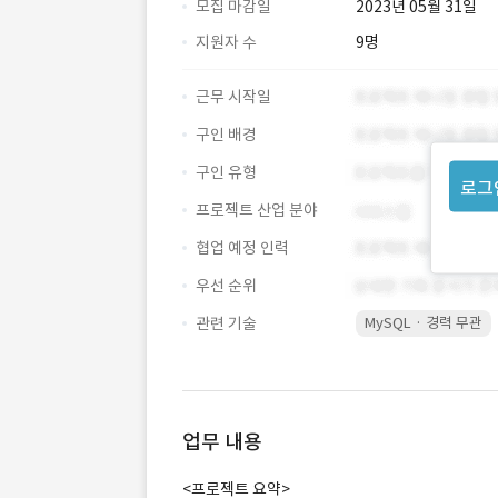
모집 마감일
2023년 05월 31일
지원자 수
9명
근무 시작일
구인 배경
구인 유형
로그
프로젝트 산업 분야
협업 예정 인력
우선 순위
관련 기술
MySQL · 경력 무관
업무 내용
<프로젝트 요약>