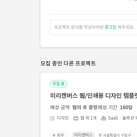
프로젝트 문의를 작성하려면
로그인
해주세요.
모집 중인 다른 프로젝트
모집 중
미리캔버스 웹/인쇄용 디자인 템플릿 
예상 금액
협의 후 결정
예상 기간
180일
디자인
웹 외 1개
SaaSㆍ솔루션 
미리캔버스
외주
·
서울특별시 구로구
📔