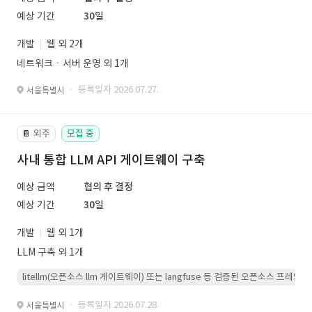
예상 기간
30일
개발
웹 외 2개
네트워크ㆍ서버 운영 외 1개
· 등록일자 2026.07.27.
서울특별시
외주
모집 중
📔
사내 통합 LLM API 게이트웨이 구축
예상 금액
협의 후 결정
예상 기간
30일
개발
웹 외 1개
LLM 구축 외 1개
litellm(오픈소스 llm 게이트웨이) 또는 langfuse 등 검증된 오픈소스 프
· 등록일자 2026.07.28.
서울특별시