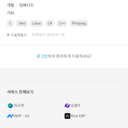
개발
임베디드
기타
C
.Net
Linux
C#
C++
FFmpeg
VisualStudio
OrC
· 등록일자 2026.07.28.
서울특별시
로그인
하여 편리하게 이용하세요!
서비스 전체보기
위시켓
요즘IT
AIDP - AX
Rise ERP