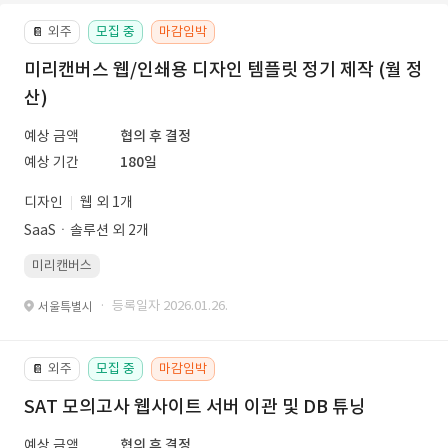
외주
모집 중
마감임박
📔
미리캔버스 웹/인쇄용 디자인 템플릿 정기 제작 (월 정
산)
예상 금액
협의 후 결정
예상 기간
180일
디자인
웹 외 1개
SaaSㆍ솔루션 외 2개
미리캔버스
· 등록일자 2026.01.26.
서울특별시
외주
모집 중
마감임박
📔
SAT 모의고사 웹사이트 서버 이관 및 DB 튜닝
예상 금액
협의 후 결정