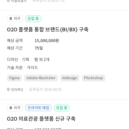
· 등록일자 2026.07.31.
서울특별시
외주
모집 중
📔
O2O 플랫폼 통합 브랜드(BI/BX) 구축
예상 금액
15,000,000원
예상 기간
75일
디자인 · 기획
웹 외 2개
기술 자문ㆍ가이드
Figma
Adobe Illustrator
Indesign
Photoshop
· 등록일자 2026.08.03.
전라북도
외주
프라이빗 매칭
모집 중
📔
O2O 의료관광 플랫폼 신규 구축