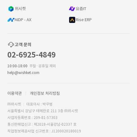
위시켓
요즘IT
AIDP - AX
Rise ERP
고객 문의
02-6925-4849
10:00-18:00
주말·공휴일 제외
help@wishket.com
이용약관
개인정보 처리방침
㈜위시켓
대표이사 : 박우범
서울특별시 강남구 테헤란로 211 3층 ㈜위시켓
사업자등록번호 : 209-81-57303
통신판매업신고 : 제2018-서울강남-02337 호
직업정보제공사업 신고번호 : J1200020180019