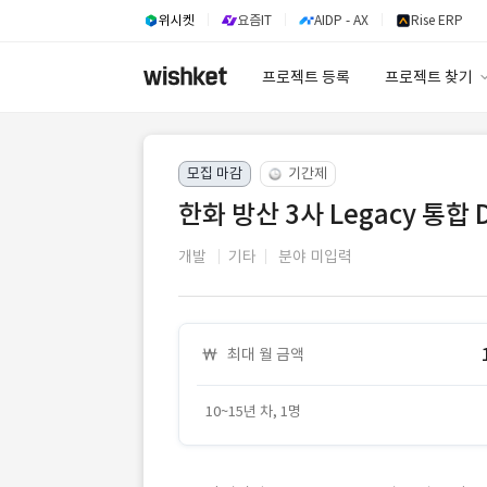
위시켓
요즘IT
AIDP - AX
Rise ERP
프로젝트 등록
프로젝트 찾기
프로젝트 찾기
모집 마감
기간제
유사사례 검색 A
한화 방산 3사 Legacy 통합 
개발
기타
분야 미입력
최대 월 금액
10~15년 차, 1명