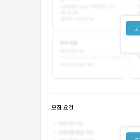
로
모집 요건
로