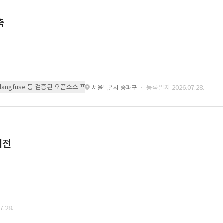
축
 또는 langfuse 등 검증된 오픈소스 프레임워크를 기반으로 시스템을 구축
· 등록일자 2026.07.28.
서울특별시 송파구
이전
.28.