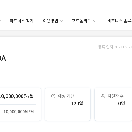
파트너스 찾기
이용방법
포트폴리오
비즈니스 솔루
이용방법
포트폴리오
엔터프라이즈
I
파트너 등급
이용후기
등록 일자 2023.05.23
안심 코드 케어
이용요금
솔루션 마켓
DA
고객센터
스토어
10,000,000원/월
예상 기간
지원자 수
120일
0명
10,000,000원/월