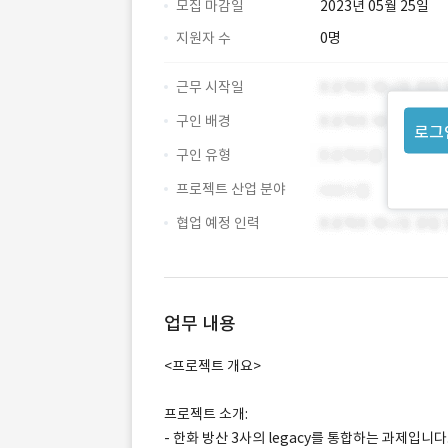
모집 마감일
2023년 05월 25일
지원자 수
0명
근무 시작일
구인 배경
로그
구인 유형
프로젝트 산업 분야
협업 예정 인력
업무 내용
<프로젝트 개요>
프로젝트 소개:
- 한화 방산 3사의 legacy를 통합하는 과제입니다