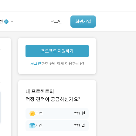
션
로그인
회원가입
유사사례 검색 AI
.
프로젝트 지원하기
‘이런 거’ 만들어본
개발 회사 있어?
로그인
하여 편리하게 이용하세요!
바로가기
내 프로젝트의
적정 견적이 궁금하신가요?
금액
??? 원
기간
??? 일