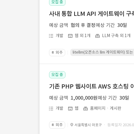
모집 중
사내 통합 LLM API 게이트웨이 구
예상 금액
협의 후 결정
예상 기간
30일
개발
웹 외 1개
LLM 구축 외 1개
litellm(오픈소스 llm 게이트웨이)
외주
📔
모집 중
기존 PHP 웹사이트 AWS 호스팅 
예상 금액
1,000,000원
예상 기간
30일
개발
웹
홈페이지ㆍ게시판
외주
· 등록일자 2026.07
서울특별시 마포구
📔