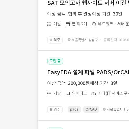
SAT 모의고사 웹사이트 서버 이관 
예상 금액
협의 후 결정
예상 기간
30일
개발
웹 외 2개
네트워크ㆍ서버 운
외주
· 등록일자 2026.07
서울특별시 강남구
📔
모집 중
EasyEDA 설계 파일 PADS/Or
예상 금액
300,000원
예상 기간
3일
개발
임베디드
기타(IT 서비스 구
pads
OrCAD
외주
서울특별시 강
📔