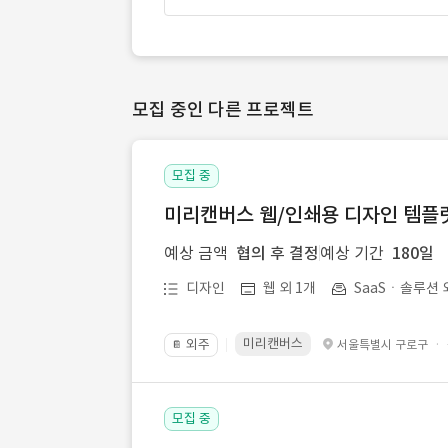
모집 중인 다른 프로젝트
모집 중
미리캔버스 웹/인쇄용 디자인 템플릿 
예상 금액
협의 후 결정
예상 기간
180일
디자인
웹 외 1개
SaaSㆍ솔루션 
미리캔버스
외주
·
서울특별시 구로구
📔
모집 중