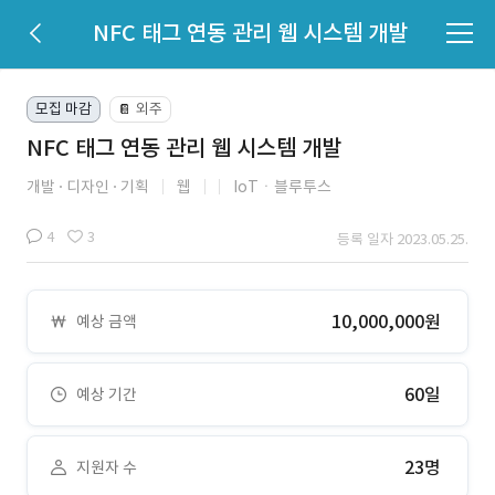
NFC 태그 연동 관리 웹 시스템 개발
모집 마감
외주
📔
NFC 태그 연동 관리 웹 시스템 개발
개발
디자인
기획
웹
IoTㆍ블루투스
4
3
등록 일자 2023.05.25.
10,000,000원
예상 금액
60일
예상 기간
23명
지원자 수