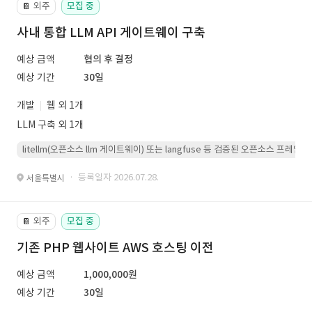
외주
모집 중
📔
사내 통합 LLM API 게이트웨이 구축
예상 금액
협의 후 결정
예상 기간
30일
개발
웹 외 1개
LLM 구축 외 1개
litellm(오픈소스 llm 게이트웨이) 또는 langfuse 등 검증된 오픈소스 프
· 등록일자 2026.07.28.
서울특별시
외주
모집 중
📔
기존 PHP 웹사이트 AWS 호스팅 이전
예상 금액
1,000,000원
예상 기간
30일