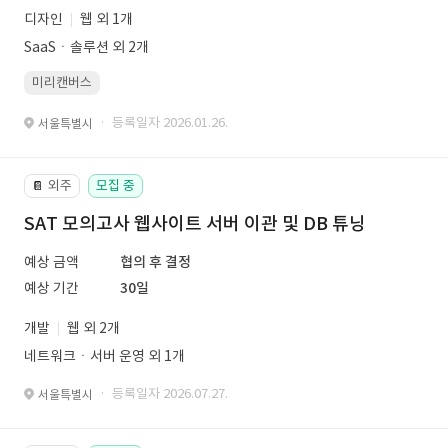
디자인
웹 외 1개
SaaSㆍ솔루션 외 2개
미리캔버스
· 등록일자 2026.01.26.
서울특별시
외주
모집 중
📔
SAT 모의고사 웹사이트 서버 이관 및 DB 튜닝
예상 금액
협의 후 결정
예상 기간
30일
개발
웹 외 2개
네트워크ㆍ서버 운영 외 1개
· 등록일자 2026.07.27.
서울특별시