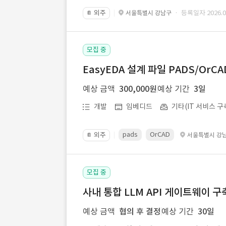
외주
· 등록일자 2026.07
서울특별시 강남구
📔
모집 중
EasyEDA 설계 파일 PADS/Or
예상 금액
300,000원
예상 기간
3일
개발
임베디드
기타(IT 서비스 구
pads
OrCAD
외주
서울특별시 강
📔
모집 중
사내 통합 LLM API 게이트웨이 구
예상 금액
협의 후 결정
예상 기간
30일