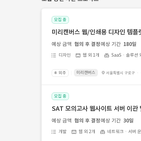
모집 중
미리캔버스 웹/인쇄용 디자인 템플릿 
예상 금액
협의 후 결정
예상 기간
180일
디자인
웹 외 1개
SaaSㆍ솔루션 
미리캔버스
외주
·
서울특별시 구로구
📔
모집 중
SAT 모의고사 웹사이트 서버 이관 
예상 금액
협의 후 결정
예상 기간
30일
개발
웹 외 2개
네트워크ㆍ서버 운