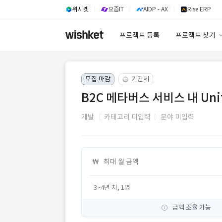
위시켓
요즘IT
AIDP - AX
Rise ERP
프로젝트 등록
프로젝트 찾기
프로젝트 찾기
모집 마감
기간제
유사사례 검색 A
B2C 메타버스 서비스 내 Uni
개발
카테고리 미입력
분야 미입력
최대 월 금액
3~4년 차, 1명
금액 조율 가능