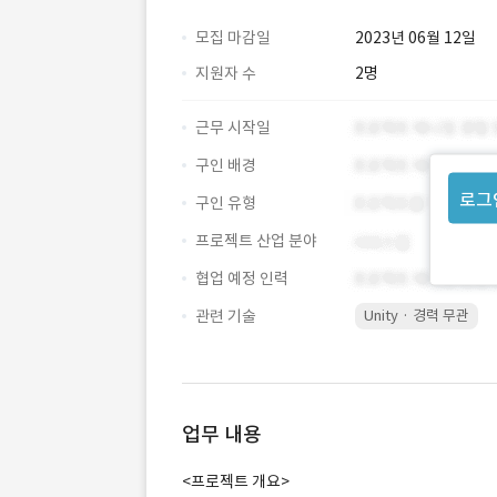
모집 마감일
2023년 06월 12일
지원자 수
2명
근무 시작일
구인 배경
로그
구인 유형
프로젝트 산업 분야
협업 예정 인력
관련 기술
Unity · 경력 무관
업무 내용
<프로젝트 개요>