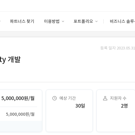
파트너스 찾기
이용방법
포트폴리오
비즈니스 솔루
이용방법
포트폴리오
엔터프라이즈
I
파트너 등급
이용후기
등록 일자 2023.05.31
안심 코드 케어
이용요금
솔루션 마켓
ty 개발
고객센터
스토어
5,000,000원/월
예상 기간
지원자 수
30일
2명
5,000,000원/월