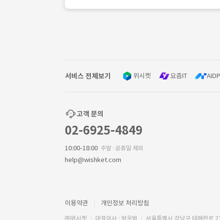
서비스 전체보기
위시켓
요즘IT
AIDP
고객 문의
02-6925-4849
10:00-18:00
주말·공휴일 제외
help@wishket.com
이용약관
개인정보 처리방침
㈜위시켓
대표이사 : 박우범
서울특별시 강남구 테헤란로 2