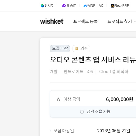
위시켓
요즘IT
AIDP - AX
Rise ERP
프로젝트 등록
프로젝트 찾기
프로젝트 찾기
모집 마감
외주
유사사례 검색 A
오디오 콘텐츠 앱 서비스 리
개발
안드로이드
iOS
Cloud 앱 최적화
6,000,000원
예상 금액
금액 조율 가능
모집 마감일
2023년 06월 21일