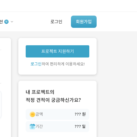
션
로그인
회원가입
유사사례 검색 AI
.
프로젝트 지원하기
‘이런 거’ 만들어본
개발 회사 있어?
로그인
하여 편리하게 이용하세요!
바로가기
내 프로젝트의
적정 견적이 궁금하신가요?
금액
??? 원
기간
??? 일