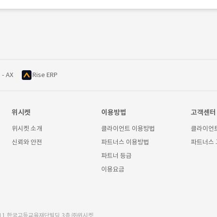
 - AX
Rise ERP
위시켓
이용방법
고객센터
위시켓 소개
클라이언트 이용방법
클라이언
신뢰와 안전
파트너스 이용방법
파트너스
파트너 등급
이용요금
11 한국고등교육재단빌딩 3층 ㈜위시켓