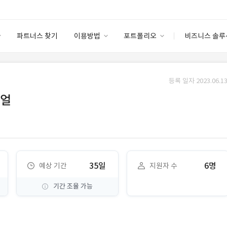
파트너스 찾기
이용방법
포트폴리오
비즈니스 솔루
이용방법
포트폴리오
엔터프라이즈
I
파트너 등급
이용후기
등록 일자 2023.06.13
안심 코드 케어
이용요금
솔루션 마켓
뉴얼
고객센터
스토어
35일
6명
예상 기간
지원자 수
기간 조율 가능