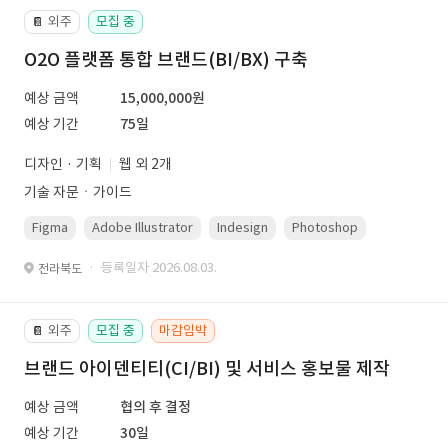
외주
모집 중
📔
O2O 플랫폼 통합 브랜드(BI/BX) 구축
예상 금액
15,000,000원
예상 기간
75일
디자인 · 기획
웹 외 2개
기술 자문ㆍ가이드
Figma
Adobe Illustrator
Indesign
Photoshop
· 등록일자 2026.08.03.
전라북도
외주
모집 중
마감임박
📔
브랜드 아이덴티티(CI/BI) 및 서비스 홍보물 제작
예상 금액
협의 후 결정
예상 기간
30일