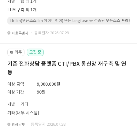
개발
웹 외 1개
LLM 구축 외 1개
litellm(오픈소스 llm 게이트웨이) 또는 langfuse 등 검증된 오픈소스 프
· 등록일자 2026.07.28.
서울특별시
외주
모집 중
📔
기존 전화상담 플랫폼 CTI/PBX 통신망 재구축 및 연
동
예상 금액
9,000,000원
예상 기간
90일
개발
기타
기타(내부 시스템)
· 등록일자 2026.07.28.
경상남도