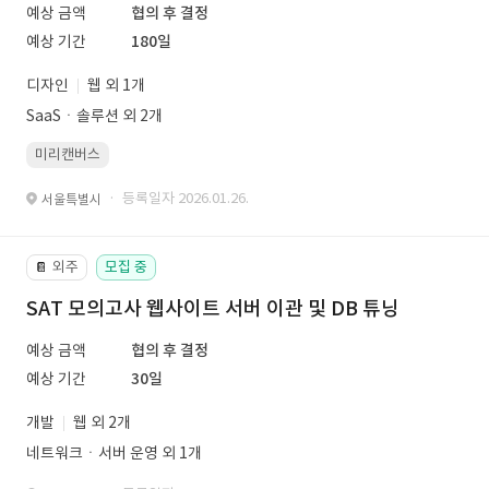
예상 금액
협의 후 결정
예상 기간
180일
디자인
웹 외 1개
SaaSㆍ솔루션 외 2개
미리캔버스
· 등록일자 2026.01.26.
서울특별시
외주
모집 중
📔
SAT 모의고사 웹사이트 서버 이관 및 DB 튜닝
예상 금액
협의 후 결정
예상 기간
30일
개발
웹 외 2개
네트워크ㆍ서버 운영 외 1개