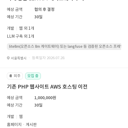
예상 금액
협의 후 결정
예상 기간
30일
개발
웹 외 1개
LLM 구축 외 1개
litellm(오픈소스 llm 게이트웨이) 또는 langfuse 등 검증된 오픈소스 프
· 등록일자 2026.07.28.
서울특별시
외주
모집 중
📔
기존 PHP 웹사이트 AWS 호스팅 이전
예상 금액
1,000,000원
예상 기간
30일
개발
웹
홈페이지ㆍ게시판