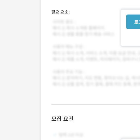
필요 요소 :
로
모집 요건