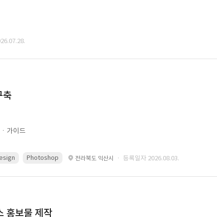
6.07.28.
구축
문ㆍ가이드
esign
Photoshop
· 등록일자 2026.08.03.
전라북도 익산시
스 홍보물 제작