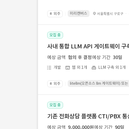
미리캔버스
외주
·
서울특별시 구로구
📔
모집 중
사내 통합 LLM API 게이트웨이 구
예상 금액
협의 후 결정
예상 기간
30일
개발
웹 외 1개
LLM 구축 외 1개
litellm(오픈소스 llm 게이트웨이)
외주
📔
모집 중
기존 전화상담 플랫폼 CTI/PBX 
예상 금액
9,000,000원
예상 기간
90일