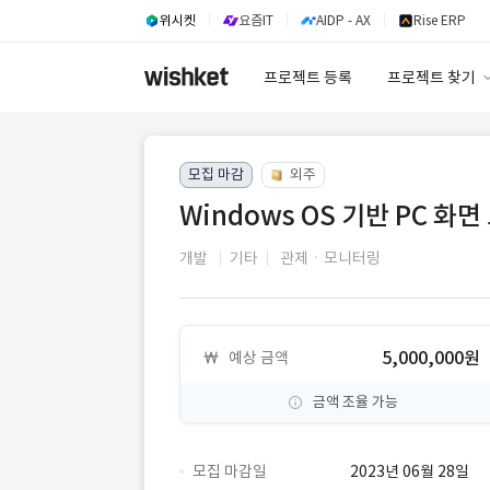
위시켓
요즘IT
AIDP - AX
Rise ERP
프로젝트 등록
프로젝트 찾기
프로젝트 찾기
모집 마감
외주
유사사례 검색 A
Windows OS 기반 PC 
개발
기타
관제ㆍ모니터링
5,000,000원
예상 금액
금액 조율 가능
모집 마감일
2023년 06월 28일