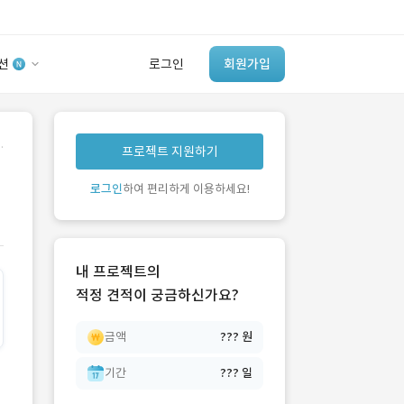
션
로그인
회원가입
유사사례 검색 AI
.
프로젝트 지원하기
‘이런 거’ 만들어본
개발 회사 있어?
로그인
하여 편리하게 이용하세요!
바로가기
내 프로젝트의
적정 견적이 궁금하신가요?
금액
??? 원
기간
??? 일