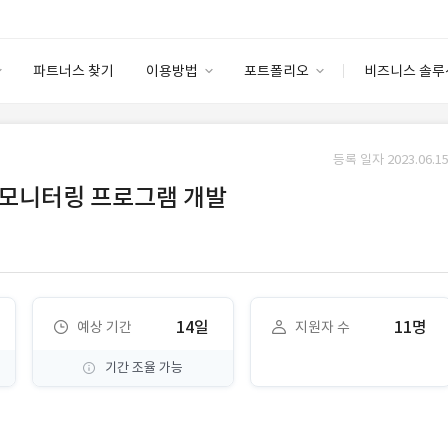
파트너스 찾기
이용방법
포트폴리오
비즈니스 솔루
이용방법
포트폴리오
엔터프라이즈
I
파트너 등급
이용후기
등록 일자 2023.06.15
안심 코드 케어
이용요금
솔루션 마켓
화면 모니터링 프로그램 개발
고객센터
스토어
14일
11명
예상 기간
지원자 수
기간 조율 가능