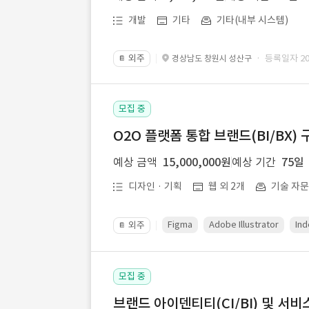
개발
기타
기타(내부 시스템)
외주
· 등록일자 202
경상남도 창원시 성산구
📔
모집 중
O2O 플랫폼 통합 브랜드(BI/BX) 
예상 금액
15,000,000원
예상 기간
75일
디자인 · 기획
웹 외 2개
기술 자
Figma
Adobe Illustrator
Ind
외주
📔
모집 중
브랜드 아이덴티티(CI/BI) 및 서비