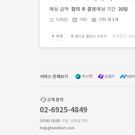
예상 금액
협의 후 결정
예상 기간
30일
디자인
기타
기타 외 1개
외주
· 등록일자 2026.
경기도 용인시 수지구
📔
서비스 전체보기
위시켓
요즘IT
AIDP
고객 문의
02-6925-4849
10:00-18:00
주말·공휴일 제외
help@wishket.com