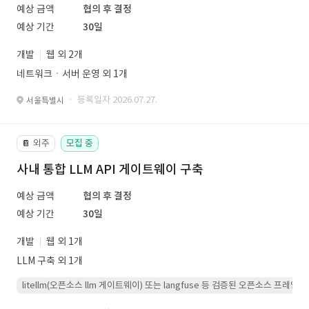
예상 금액
협의 후 결정
예상 기간
30일
개발
웹 외 2개
네트워크ㆍ서버 운영 외 1개
· 등록일자 2026.07.27.
서울특별시
외주
모집 중
📔
사내 통합 LLM API 게이트웨이 구축
예상 금액
협의 후 결정
예상 기간
30일
개발
웹 외 1개
LLM 구축 외 1개
litellm(오픈소스 llm 게이트웨이) 또는 langfuse 등 검증된 오픈소스 프