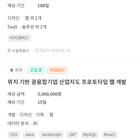
예상 기간
180일
디자인
웹 외 1개
SaaSㆍ솔루션 외 2개
미리캔버스
· 등록일자 2026.01.26.
서울특별시
외주
모집 중
마감임박
📔
위치 기반 광융합기업 산업지도 프로토타입 웹 개발
예상 금액
3,000,000원
예상 기간
15일
개발 · 디자인 · 기획
웹
데이터 분석ㆍBI
CSS
Java
JavaScript
JSP
MySQL
React
Spring