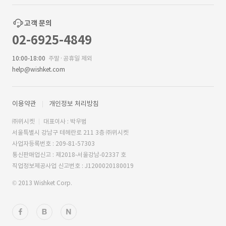
고객 문의
02-6925-4849
10:00-18:00
주말·공휴일 제외
help@wishket.com
이용약관
개인정보 처리방침
㈜위시켓
대표이사 : 박우범
서울특별시 강남구 테헤란로 211 3층 ㈜위시켓
사업자등록번호 : 209-81-57303
통신판매업신고 : 제2018-서울강남-02337 호
직업정보제공사업 신고번호 : J1200020180019
© 2013 Wishket Corp.