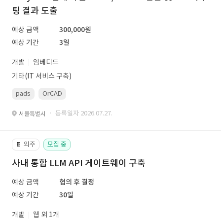
팅 결과 도출
예상 금액
300,000원
예상 기간
3일
개발
임베디드
기타(IT 서비스 구축)
pads
OrCAD
· 등록일자 2026.07.27.
서울특별시
외주
모집 중
📔
사내 통합 LLM API 게이트웨이 구축
예상 금액
협의 후 결정
예상 기간
30일
개발
웹 외 1개