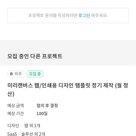
프로젝트 문의를 작성하려면
로그인
해주세요.
모집 중인 다른 프로젝트
외주
모집 중
📔
미리캔버스 웹/인쇄용 디자인 템플릿 정기 제작 (월 정
산)
예상 금액
협의 후 결정
예상 기간
180일
디자인
웹 외 1개
SaaSㆍ솔루션 외 2개