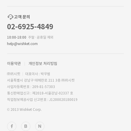
고객 문의
02-6925-4849
10:00-18:00
주말·공휴일 제외
help@wishket.com
이용약관
개인정보 처리방침
㈜위시켓
대표이사 : 박우범
서울특별시 강남구 테헤란로 211 3층 ㈜위시켓
사업자등록번호 : 209-81-57303
통신판매업신고 : 제2018-서울강남-02337 호
직업정보제공사업 신고번호 : J1200020180019
© 2013 Wishket Corp.