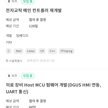
외주
모집 중
📔
전자교탁 메인 컨트롤러 재개발
예상 금액
협의 후 결정
예상 기간
120일
개발
임베디드
기타
C
.Net
Linux
C#
C++
FFmpeg
VisualStudio
OrC
· 등록일자 2026.07.28.
서울특별시
외주
모집 중
📔
의료 장비 Host MCU 펌웨어 개발(DGUS HMI 연동,
UART 통신)
예상 금액
협의 후 결정
예상 기간
60일