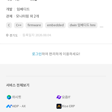
개발
임베디드
관제ㆍ모니터링 외 2개
C
C++
firmware
embedded
dwin 임베디드 hmi
uart
· 등록일자 2026.08.04.
경기도
로그인
하여 편리하게 이용하세요!
서비스 전체보기
위시켓
요즘IT
AIDP - AX
Rise ERP