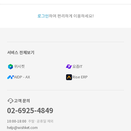
로그인
하여 편리하게 이용하세요!
서비스 전체보기
위시켓
요즘IT
AIDP - AX
Rise ERP
고객 문의
02-6925-4849
10:00-18:00
주말·공휴일 제외
help@wishket.com