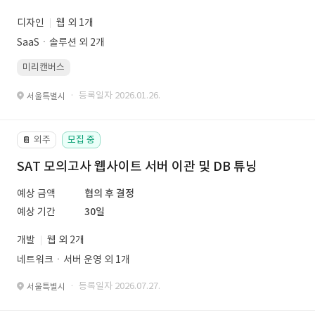
디자인
웹 외 1개
SaaSㆍ솔루션 외 2개
미리캔버스
· 등록일자 2026.01.26.
서울특별시
외주
모집 중
📔
SAT 모의고사 웹사이트 서버 이관 및 DB 튜닝
예상 금액
협의 후 결정
예상 기간
30일
개발
웹 외 2개
네트워크ㆍ서버 운영 외 1개
· 등록일자 2026.07.27.
서울특별시