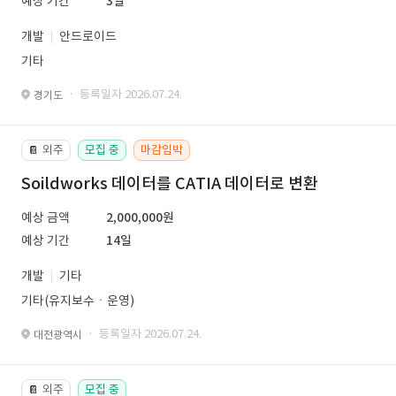
예상 기간
3일
개발
안드로이드
기타
· 등록일자 2026.07.24.
경기도
외주
모집 중
마감임박
📔
Soildworks 데이터를 CATIA 데이터로 변환
예상 금액
2,000,000원
예상 기간
14일
개발
기타
기타(유지보수ㆍ운영)
· 등록일자 2026.07.24.
대전광역시
외주
모집 중
📔