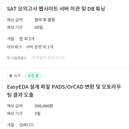
SAT 모의고사 웹사이트 서버 이관 및 DB 튜닝
예상 금액
협의 후 결정
예상 기간
30일
개발
웹 외 2개
네트워크ㆍ서버 운영 외 1개
· 등록일자 2026.07.27.
서울특별시
외주
모집 중
📔
EasyEDA 설계 파일 PADS/OrCAD 변환 및 오토라우
팅 결과 도출
예상 금액
300,000원
예상 기간
3일
개발
임베디드