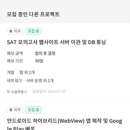
모집 중인 다른 프로젝트
외주
모집 중
📔
SAT 모의고사 웹사이트 서버 이관 및 DB 튜닝
예상 금액
협의 후 결정
예상 기간
30일
개발
웹 외 2개
네트워크ㆍ서버 운영 외 1개
· 등록일자 2026.07.27.
서울특별시
외주
모집 중
📔
안드로이드 하이브리드(WebView) 앱 제작 및 Goog
le Play 배포