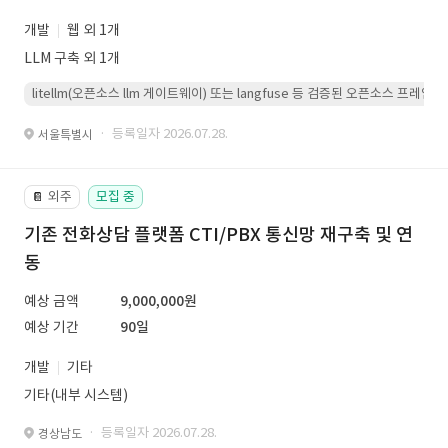
개발
웹 외 1개
LLM 구축 외 1개
litellm(오픈소스 llm 게이트웨이) 또는 langfuse 등 검증된 오픈소스 프
· 등록일자 2026.07.28.
서울특별시
외주
모집 중
📔
기존 전화상담 플랫폼 CTI/PBX 통신망 재구축 및 연
동
예상 금액
9,000,000원
예상 기간
90일
개발
기타
기타(내부 시스템)
· 등록일자 2026.07.28.
경상남도