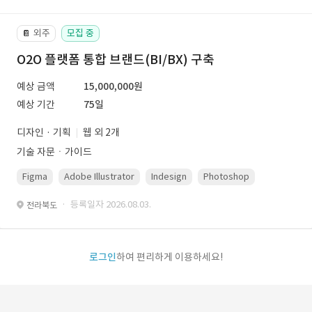
외주
모집 중
📔
O2O 플랫폼 통합 브랜드(BI/BX) 구축
예상 금액
15,000,000원
예상 기간
75일
디자인 · 기획
웹 외 2개
기술 자문ㆍ가이드
Figma
Adobe Illustrator
Indesign
Photoshop
· 등록일자 2026.08.03.
전라북도
로그인
하여 편리하게 이용하세요!