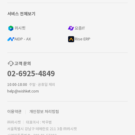
서비스 전체보기
위시켓
요즘IT
AIDP - AX
Rise ERP
고객 문의
02-6925-4849
10:00-18:00
주말·공휴일 제외
help@wishket.com
이용약관
개인정보 처리방침
㈜위시켓
대표이사 : 박우범
서울특별시 강남구 테헤란로 211 3층 ㈜위시켓