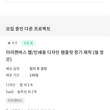
모집 중인 다른 프로젝트
외주
모집 중
📔
미리캔버스 웹/인쇄용 디자인 템플릿 정기 제작 (월 정
산)
예상 금액
협의 후 결정
예상 기간
180일
디자인
웹 외 1개
SaaSㆍ솔루션 외 2개
미리캔버스