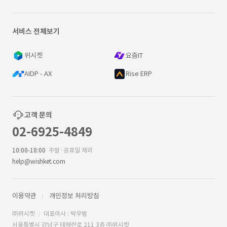
서비스 전체보기
위시켓
요즘IT
AIDP - AX
Rise ERP
고객 문의
02-6925-4849
10:00-18:00
주말·공휴일 제외
help@wishket.com
이용약관
개인정보 처리방침
㈜위시켓
대표이사 : 박우범
서울특별시 강남구 테헤란로 211 3층 ㈜위시켓