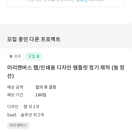
모집 중인 다른 프로젝트
외주
모집 중
📔
미리캔버스 웹/인쇄용 디자인 템플릿 정기 제작 (월 정
산)
예상 금액
협의 후 결정
예상 기간
180일
디자인
웹 외 1개
SaaSㆍ솔루션 외 2개
미리캔버스