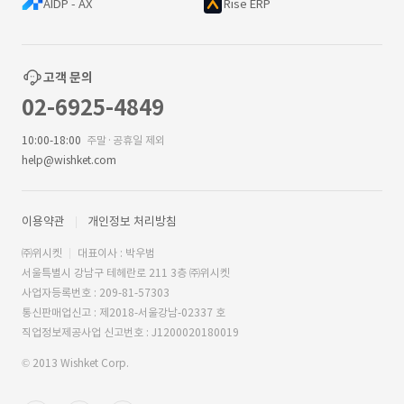
AIDP - AX
Rise ERP
고객 문의
02-6925-4849
10:00-18:00
주말·공휴일 제외
help@wishket.com
이용약관
개인정보 처리방침
㈜위시켓
대표이사 : 박우범
서울특별시 강남구 테헤란로 211 3층 ㈜위시켓
사업자등록번호 : 209-81-57303
통신판매업신고 : 제2018-서울강남-02337 호
직업정보제공사업 신고번호 : J1200020180019
© 2013 Wishket Corp.