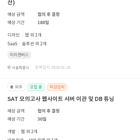
산)
예상 금액
협의 후 결정
예상 기간
180일
디자인
웹 외 1개
SaaSㆍ솔루션 외 2개
미리캔버스
· 등록일자 2026.01.26.
서울특별시
외주
모집 중
마감임박
📔
SAT 모의고사 웹사이트 서버 이관 및 DB 튜닝
예상 금액
협의 후 결정
예상 기간
30일
개발
웹 외 2개