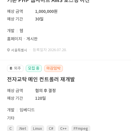
기존 PHP 웹사이트 AWS 호스팅 이전
예상 금액
1,000,000원
예상 기간
30일
개발
웹
홈페이지ㆍ게시판
· 등록일자 2026.07.28.
서울특별시
외주
모집 중
마감임박
📔
전자교탁 메인 컨트롤러 재개발
예상 금액
협의 후 결정
예상 기간
120일
개발
임베디드
기타
C
.Net
Linux
C#
C++
FFmpeg
VisualStudio
OrC