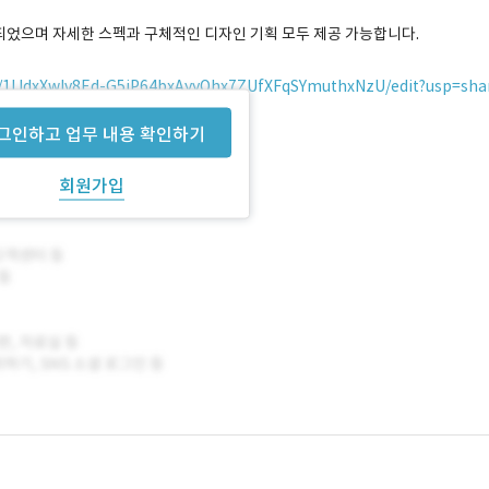
 되었으며 자세한 스펙과 구체적인 디자인 기획 모두 제공 가능합니다.
/d/1IJdxXwlv8Ed-G5jP64bxAyyOhx7ZUfXFqSYmuthxNzU/edit?usp=sha
그인하고 업무 내용 확인하기
회원가입