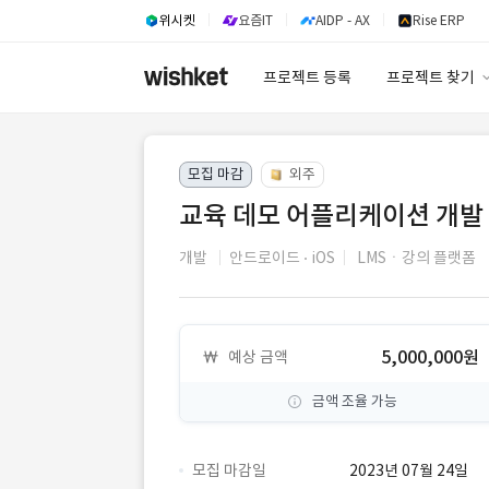
위시켓
요즘IT
AIDP - AX
Rise ERP
프로젝트 등록
프로젝트 찾기
프로젝트 찾기
모집 마감
외주
유사사례 검색 A
교육 데모 어플리케이션 개발
개발
안드로이드
iOS
LMSㆍ강의 플랫폼
5,000,000원
예상 금액
금액 조율 가능
모집 마감일
2023년 07월 24일