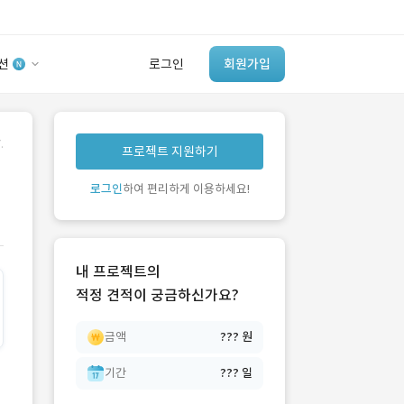
션
로그인
회원가입
유사사례 검색 AI
.
프로젝트 지원하기
‘이런 거’ 만들어본
개발 회사 있어?
로그인
하여 편리하게 이용하세요!
바로가기
내 프로젝트의
적정 견적이 궁금하신가요?
금액
??? 원
기간
??? 일