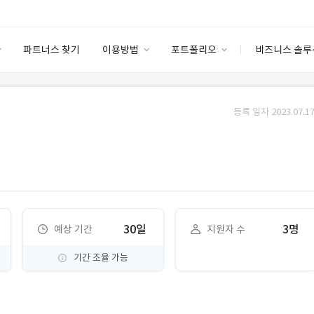
파트너스 찾기
이용방법
포트폴리오
비즈니스 솔루
이용방법
포트폴리오
엔터프라이즈
I
파트너 등급
이용후기
등록 일자 2023.07.17
안심 코드 케어
이용요금
솔루션 마켓
고객센터
스토어
30일
3명
예상 기간
지원자 수
기간 조율 가능