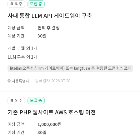
외주
모집 중
📔
사내 통합 LLM API 게이트웨이 구축
예상 금액
협의 후 결정
예상 기간
30일
개발
웹 외 1개
LLM 구축 외 1개
litellm(오픈소스 llm 게이트웨이) 또는 langfuse 등 검증된 오픈소스 프
· 등록일자 2026.07.28.
서울특별시
외주
모집 중
📔
기존 PHP 웹사이트 AWS 호스팅 이전
예상 금액
1,000,000원
예상 기간
30일