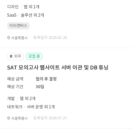
디자인
웹 외 1개
SaaSㆍ솔루션 외 2개
미리캔버스
· 등록일자 2026.01.26.
서울특별시
외주
모집 중
📔
SAT 모의고사 웹사이트 서버 이관 및 DB 튜닝
예상 금액
협의 후 결정
예상 기간
30일
개발
웹 외 2개
네트워크ㆍ서버 운영 외 1개
· 등록일자 2026.07.27.
서울특별시