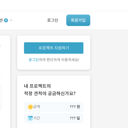
션
로그인
회원가입
유사사례 검색 AI
.
프로젝트 지원하기
‘이런 거’ 만들어본
개발 회사 있어?
로그인
하여 편리하게 이용하세요!
바로가기
내 프로젝트의
적정 견적이 궁금하신가요?
금액
??? 원
기간
??? 일