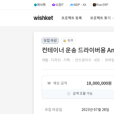
위시켓
요즘IT
AIDP - AX
Rise ERP
프로젝트 등록
프로젝트 찾기
프로젝트 찾기
모집 마감
외주
유사사례 검색 A
컨테이너 운송 드라이버용 Andr
개발
디자인
기획
안드로이드
iOS
모바일
18,000,000원
예상 금액
금액 조율 가능
모집 마감일
2023년 07월 28일