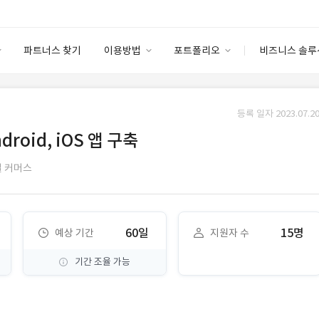
파트너스 찾기
이용방법
포트폴리오
비즈니스 솔루
이용방법
포트폴리오
엔터프라이즈
I
파트너 등급
이용후기
등록 일자 2023.07.20
안심 코드 케어
이용요금
솔루션 마켓
oid, iOS 앱 구축
고객센터
스토어
 커머스
60일
15명
예상 기간
지원자 수
기간 조율 가능