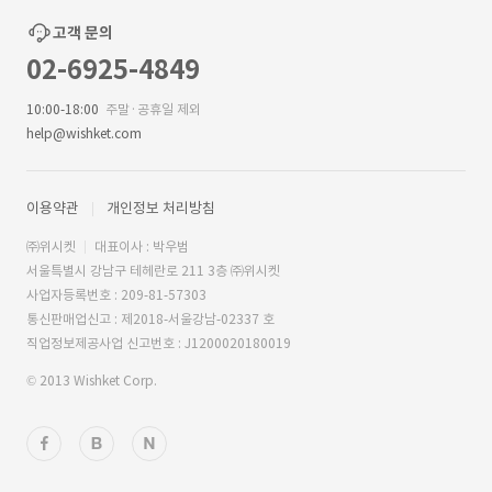
고객 문의
02-6925-4849
10:00-18:00
주말·공휴일 제외
help@wishket.com
이용약관
개인정보 처리방침
㈜위시켓
대표이사 : 박우범
서울특별시 강남구 테헤란로 211 3층 ㈜위시켓
사업자등록번호 : 209-81-57303
통신판매업신고 : 제2018-서울강남-02337 호
직업정보제공사업 신고번호 : J1200020180019
© 2013 Wishket Corp.