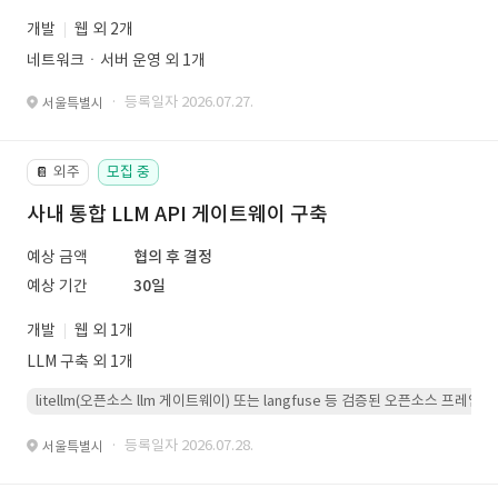
개발
웹 외 2개
네트워크ㆍ서버 운영 외 1개
· 등록일자 2026.07.27.
서울특별시
외주
모집 중
📔
사내 통합 LLM API 게이트웨이 구축
예상 금액
협의 후 결정
예상 기간
30일
개발
웹 외 1개
LLM 구축 외 1개
litellm(오픈소스 llm 게이트웨이) 또는 langfuse 등 검증된 오픈소스 프
· 등록일자 2026.07.28.
서울특별시