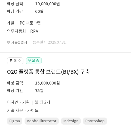
예상 금액
10,000,000원
예상 기간
60일
개발
PC 프로그램
업무자동화ㆍRPA
· 등록일자 2026.07.31.
서울특별시
외주
모집 중
📔
O2O 플랫폼 통합 브랜드(BI/BX) 구축
예상 금액
15,000,000원
예상 기간
75일
디자인 · 기획
웹 외 2개
기술 자문ㆍ가이드
Figma
Adobe Illustrator
Indesign
Photoshop